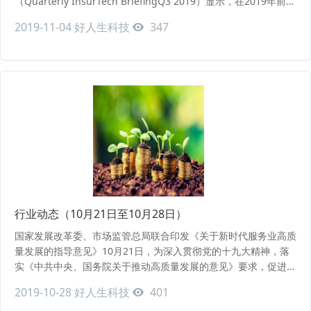
（Quarterly InsurTech BriefingQ3 2019）显示，在2019年前三
季度，全球保险科技公司共完成239宗融资交易，融资总额达43.6
2019-11-04
好人生科技
347
亿美元，相比2018年全年投融资总额高出5％。2019年第三季度
是自2018年第二季度以来，专注于B2B业务的保险科
行业动态（10月21日至10月28日）
国家发展改革委、市场监管总局联合印发《关于新时代服务业高质
量发展的指导意见》10月21日，为深入贯彻党的十九大精神，落
实《中共中央、国务院关于推动高质量发展的意见》要求，促进我
国服务业高质量发展，国家发展改革委、市场监管总局制定《关于
2019-10-28
好人生科技
401
新时代服务业高质量发展的指导意见》。指导意见指出，服务业高