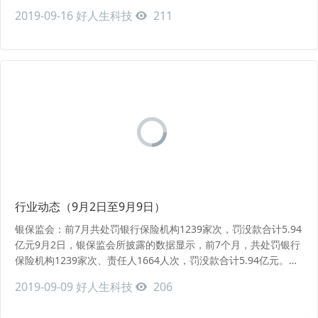
全流程的关联交易审查和报告制度，突出重点、抓大放小，重点监
2019-09-16
好人生科技
211
控公司治理不健全机构的关联交易和大额资金运用行为。（来源：
中国保险报网） 银保监会进一步规范健康保障委托管理业务9月10
日，中国银保监会向各银保监局...
行业动态（9月2日至9月9日）
银保监会：前7月共处罚银行保险机构1239家次，罚没款合计5.94
亿元9月2日，银保监会所披露的数据显示，前7个月，共处罚银行
保险机构1239家次、责任人1664人次，罚没款合计5.94亿元。保
险业风险抵御能力保持稳定，当前保险公司综合偿付能力充足率
2019-09-09
好人生科技
206
245.3%，核心偿付能力充足率233.4%，均保持在合理区间。（来
源：蓝鲸财经） 银保监会公布2019年上半年保险消费投诉情况的