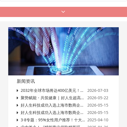
通报...
新闻资讯
2032年全球市场将达400亿美元！国际二诊，为什么突然火了？
2026-07-03
聚势赋能・共筑健康 | 好人生超高端体检培训沙龙会（江浙站）圆满落幕
2026-05-22
好人生科技成功入选上海市数商企业入库名单，数字健康科技实力再获权威认可
2026-05-15
好人生科技成功入选上海市数商企业入库名单，数字健康科技实力再获权威认可
2026-05-15
3·8专题：95%女性用户推荐！十大高价值健康管理服务，重新定义保险增值新体验
2025-04-10