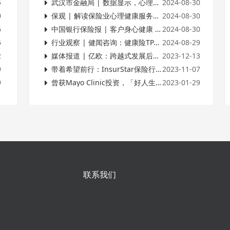
5
武汉市金融局 | 数据显示，心理健康服务在保险产品中的渗透率持续增加
2024-08-30
0
保观 | 解读保险业心理健康服务报告：保险与心理健康服务深度融合，未来可期
2024-08-30
6
中国银行保险报 | 客户身心健康 险企降本增效
2024-08-30
6
行业观察 | 健闻咨询：健康险TPA：千亿级赛道，诱人但隐秘的蛋糕
2024-08-29
2
媒体报道 | 亿欧：跨越式发展后，康养产业如何开启下一个黄金十年？
2023-12-13
9
带着希望前行：InsurStar保险行业榜单发布！
2023-11-07
9
曾获Mayo Clinic投资，「好人生科技」布局健康险风控SaaS
2023-01-29
联系我们