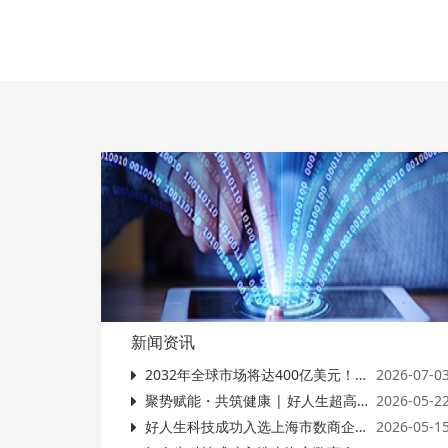
新闻资讯
2032年全球市场将达400亿美元！国际二诊，为什么突然火了？
2026-07-0
聚势赋能・共筑健康 | 好人生超高端体检培训沙龙会（江浙站）圆满落幕
2026-05-2
好人生科技成功入选上海市数商企业入库名单，数字健康科技实力再获权威认可
2026-05-1