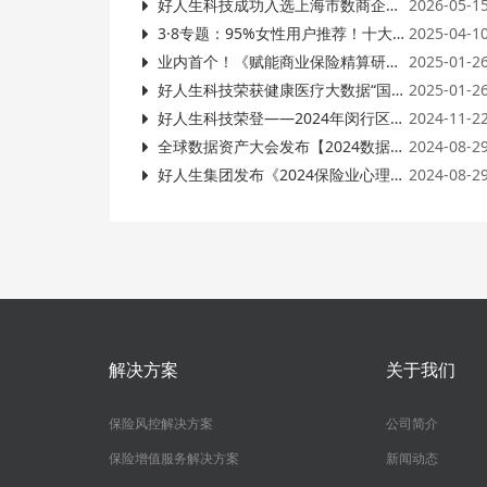
好人生科技成功入选上海市数商企业入库名单，数字健康科技实力再获权威认可
2026-05-1
3·8专题：95%女性用户推荐！十大高价值健康管理服务，重新定义保险增值新体验
2025-04-1
业内首个！《赋能商业保险精算研究的医疗大数据规范》意见征询座谈会在沪圆满举行！
2025-01-2
好人生科技荣获健康医疗大数据“国家级”荣誉！
2025-01-2
好人生科技荣登——2024年闵行区培育行业领军企业、支持特色园区（集群）发展项目扶持名单！
2024-11-2
全球数据资产大会发布【2024数据资产运营生态图谱】好人生科技荣登三大板块！
2024-08-2
好人生集团发布《2024保险业心理健康服务数据报告》
2024-08-2
解决方案
关于我们
保险风控解决方案
公司简介
保险增值服务解决方案
新闻动态