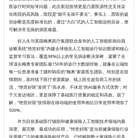
医诊疗时间短等问题，此次新冠疫情更是凸显医源性交叉传染
在医院的高风险，医院是“能不去就不要去”。事实上，西医的鉴
别诊断是高度标准化的，通过“大白”式的人工智能远程自诊，便
可解决常见病的就医难题。
好人生与美国梅奥医疗集团联合发布的人工智能疾病自我
诊断系统“绝世好医”内建全球领先人工智能诊疗知识图谱和核心
监督学习算法，覆盖98%以上的常见病诊断决策树，凝聚了全
球顶尖梅奥专家团队逾150年的诊疗大数据经验，就像在云端给
每一位患者准备了随时响应的“梅奥”家庭医生团队。特别是在疫
情期间，面对线下医疗资源紧缺、线上医生超负荷工作的状
况，“绝世好医”发挥了“高水准、不休息”的AI服务方式优势；对
于欠发达地区，更是保障了基础医疗质量的稳定和高效。据了
解，“绝世好医”疫情期在移动端的使用率相比日常使用率增加了
500%。
作为目前基础医疗辅助和健康保险人工智能技术领域内最
深度、最完整、最成功的应用，“绝世好医”是当前健康保险行业
应用最广泛的健康保险科技产品，已经赋能数十家保险公司及