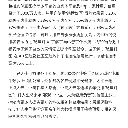
包括支付宝医疗等多平台的自媒体平台及app，累计用户使用
超过了3000万人次。从用户使用“绝世好医”后的效果看，20%
就医转为非就医，38%专科转为全科，56%急诊转为非急诊，
97%明确了下一步该做什么（有了医疗方向感），98%认为科
学严谨值得信赖。同时，用户自诊预诊满意度高，约60%的使
用者表示通过“绝世好医”了解了自己患了什么病；约50%的使用
者表示了解了自己的病情该去哪个科室就诊。据了解，“绝世好
医”在301医院及社区医院均作了准确性使用统计，诊断准确率
高达96%以上。
好人生目前服务于众多世界500强企业等千余家大型企业和
半数以上保险公司，众多知名客户例如平安健康、太平养老、
上海人寿、中美联泰大都会、中宏人寿等连续多年使用“绝世好
医”。好人生将秉承“客观、中立、只为健康负责”的价值主张，
持续为更多人提供更好的科技服务和健康结果；展望保险科
技，好人生已将沉淀百余年的大数据运用于疾病预测，服务保
险机构智能核保的迫切需要。